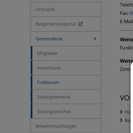
Telef
Ortsrecht
Fax:
0
E-Mai
Bürgerserviceportal
Gemeinderat
Weite
Funkt
Mitglieder
Weite
Ausschüsse
Zimm
Fraktionen
VOR
Sitzungstermine
Sitzungsberichte
Hau
Bau
Bekanntmachungen