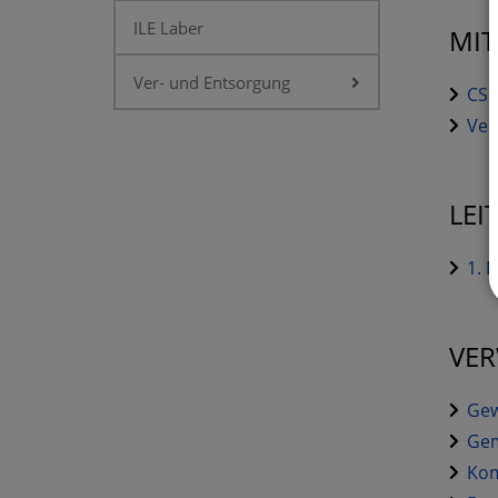
ILE Laber
MIT
Ver- und Entsorgung
CSU
Ver
LEI
1. 
VE
Gew
Gem
Kom