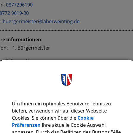
on:
0877296190
8772 9619-30
l:
buergermeister@laberweinting.de
re Informationen:
ion:
1. Bürgermeister
re Informationen:
er:
03
SITZENDE/R
Um Ihnen ein optimales Benutzererlebnis zu
bieten, verwenden wir auf dieser Webseite
pt- und Finanzausschuss
Cookies. Sie können über die
Cookie
- und Umweltausschuss
Präferenzen
Ihre aktuelle Cookie Auswahl
anpassen. Durch das Betätigen des Buttons "Alle