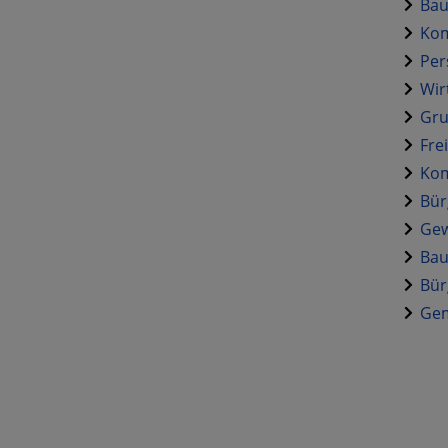
Bau
Kom
Per
Wir
Gru
Fre
Kom
Bür
Gew
Bau
Bür
Gem