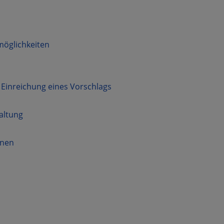
möglichkeiten
inreichung eines Vorschlags
altung
onen