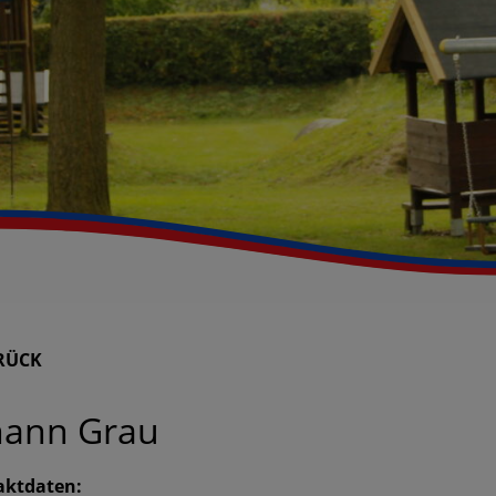
RÜCK
hann Grau
aktdaten: