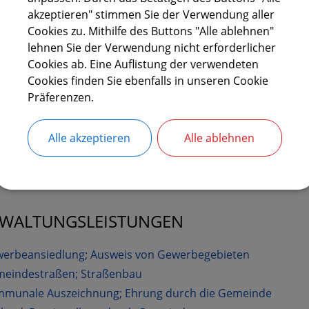
akzeptieren" stimmen Sie der Verwendung aller
GLIED
Cookies zu. Mithilfe des Buttons "Alle ablehnen"
lehnen Sie der Verwendung nicht erforderlicher
 (Christlich Soziale Union)
Cookies ab. Eine Auflistung der verwendeten
treter bei der Verbandsversammlung des Wasserzweckverb
Cookies finden Sie ebenfalls in unseren Cookie
Präferenzen.
TER
Alle akzeptieren
Alle ablehnen
Bürgermeister
RWALTUNGSLEISTUNGEN
erbeansiedlung; Ausweis von Gewerbegebieten
eindestraßen; Straßenbau
munale Auszeichnung; Ehrung durch die Gemeinde