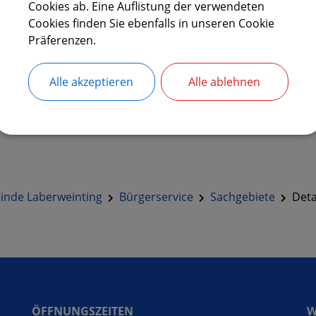
Cookies ab. Eine Auflistung der verwendeten
:
Cookies finden Sie ebenfalls in unseren Cookie
ina
Eichner
Präferenzen.
8772 9619-15
l:
martina.eichner@laberweinting.de
Alle akzeptieren
Alle ablehnen
nde Laberweinting
Bürgerservice
Sachgebiete
Deta
ÖFFNUNGSZEITEN
W