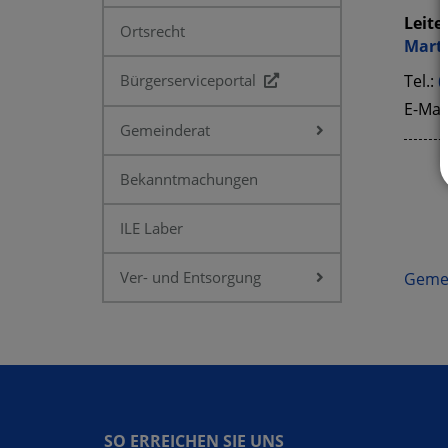
Leiter
Ortsrecht
Mart
Bürgerserviceportal
Tel.:
0
E-Mai
Gemeinderat
Bekanntmachungen
ILE Laber
Ver- und Entsorgung
Gemei
SO ERREICHEN SIE UNS