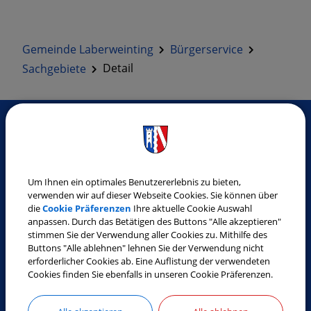
Gemeinde Laberweinting
Bürgerservice
Sachgebiete
Detail
SO ERREICHEN SIE UNS
Gemeinde Laberweinting
Um Ihnen ein optimales Benutzererlebnis zu bieten,
verwenden wir auf dieser Webseite Cookies. Sie können über
Landshuter Straße 32
die
Cookie Präferenzen
Ihre aktuelle Cookie Auswahl
84082 Laberweinting
anpassen. Durch das Betätigen des Buttons "Alle akzeptieren"
stimmen Sie der Verwendung aller Cookies zu. Mithilfe des
Tel.:
08772 9619-0
Buttons "Alle ablehnen" lehnen Sie der Verwendung nicht
Fax:
08772 9619-30
erforderlicher Cookies ab. Eine Auflistung der verwendeten
Cookies finden Sie ebenfalls in unseren Cookie Präferenzen.
E-Mail:
gemeinde@laberweinting.de
Web:
www.laberweinting.de