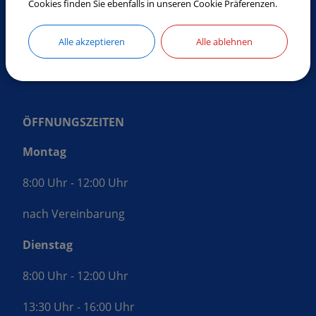
Cookies finden Sie ebenfalls in unseren Cookie Präferenzen.
Tel.:
08772 9619-0
Fax:
08772 9619-30
Alle akzeptieren
Alle ablehnen
E-Mail:
gemeinde@laberweinting.de
Web:
www.laberweinting.de
ÖFFNUNGSZEITEN
Montag
8:00 Uhr - 12:00 Uhr
nach Vereinbarung
Dienstag
8:00 Uhr - 12:00 Uhr
13:30 Uhr - 16:00 Uhr