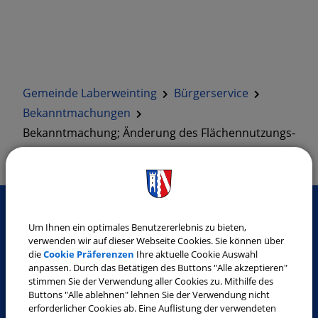
Gemeinde Laberweinting
Bürgerservice
Bekanntmachungen
Bekanntmachung; Änderung des Flächennutzungs-
mit Landschaftsplanes durch Deckblatt Nr. 19 (…
Um Ihnen ein optimales Benutzererlebnis zu bieten,
SO ERREICHEN SIE UNS
verwenden wir auf dieser Webseite Cookies. Sie können über
die
Cookie Präferenzen
Ihre aktuelle Cookie Auswahl
Gemeinde Laberweinting
anpassen. Durch das Betätigen des Buttons "Alle akzeptieren"
stimmen Sie der Verwendung aller Cookies zu. Mithilfe des
Landshuter Straße 32
Buttons "Alle ablehnen" lehnen Sie der Verwendung nicht
84082 Laberweinting
erforderlicher Cookies ab. Eine Auflistung der verwendeten