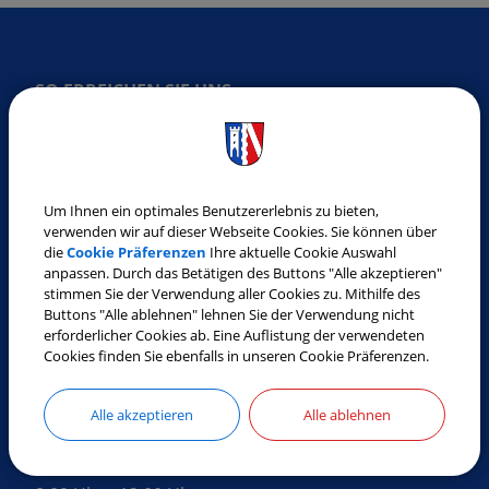
SO ERREICHEN SIE UNS
Gemeinde Laberweinting
Landshuter Straße 32
84082 Laberweinting
Um Ihnen ein optimales Benutzererlebnis zu bieten,
Tel.:
08772 9619-0
verwenden wir auf dieser Webseite Cookies. Sie können über
die
Cookie Präferenzen
Ihre aktuelle Cookie Auswahl
Fax:
08772 9619-30
anpassen. Durch das Betätigen des Buttons "Alle akzeptieren"
E-Mail:
gemeinde@laberweinting.de
stimmen Sie der Verwendung aller Cookies zu. Mithilfe des
Buttons "Alle ablehnen" lehnen Sie der Verwendung nicht
Web:
www.laberweinting.de
erforderlicher Cookies ab. Eine Auflistung der verwendeten
Cookies finden Sie ebenfalls in unseren Cookie Präferenzen.
ÖFFNUNGSZEITEN
Alle akzeptieren
Alle ablehnen
Montag