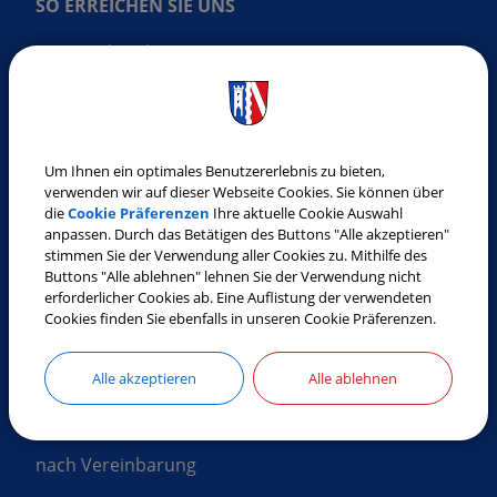
SO ERREICHEN SIE UNS
Gemeinde Laberweinting
Landshuter Straße 32
84082 Laberweinting
Tel.:
08772 9619-0
Um Ihnen ein optimales Benutzererlebnis zu bieten,
Fax:
08772 9619-30
verwenden wir auf dieser Webseite Cookies. Sie können über
E-Mail:
gemeinde@laberweinting.de
die
Cookie Präferenzen
Ihre aktuelle Cookie Auswahl
anpassen. Durch das Betätigen des Buttons "Alle akzeptieren"
Web:
www.laberweinting.de
stimmen Sie der Verwendung aller Cookies zu. Mithilfe des
Buttons "Alle ablehnen" lehnen Sie der Verwendung nicht
erforderlicher Cookies ab. Eine Auflistung der verwendeten
ÖFFNUNGSZEITEN
Cookies finden Sie ebenfalls in unseren Cookie Präferenzen.
Montag
Alle akzeptieren
Alle ablehnen
8:00 Uhr - 12:00 Uhr
nach Vereinbarung