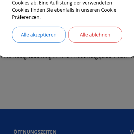
Cookies ab. Eine Auflistung der verwendeten
Cookies finden Sie ebenfalls in unseren Cookie
Präferenzen.
Alle akzeptieren
Alle ablehnen
nde Laberweinting
Bürgerservice
Bekanntmachunge
ntmachung: Änderung des Flächennutzungsplanes mittels De
ÖFFNUNGSZEITEN
W