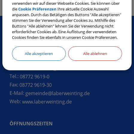
am 08.03.2026
verwenden wir auf dieser Webseite Cookies. Sie können über
die
Cookie Präferenzen
Ihre aktuelle Cookie Auswahl
anpassen. Durch das Betätigen des Buttons "Alle akzeptieren"
stimmen Sie der Verwendung aller Cookies zu. Mithilfe des
Buttons "Alle ablehnen" lehnen Sie der Verwendung nicht
erforderlicher Cookies ab. Eine Auflistung der verwendeten
Cookies finden Sie ebenfalls in unseren Cookie Präferenzen.
SO ERREICHEN SIE UNS
Gemeinde Laberweinting
Alle akzeptieren
Alle ablehnen
Landshuter Straße 32
84082 Laberweinting
Tel.:
08772 9619-0
Fax:
08772 9619-30
E-Mail:
gemeinde@laberweinting.de
Web:
www.laberweinting.de
ÖFFNUNGSZEITEN