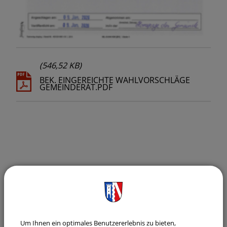
(546,52 KB)
BEK. EINGEREICHTE WAHLVORSCHLÄGE
GEMEINDERAT.PDF
Gemeinde Laberweinting
Bürgerservice
Bekanntmachungen
Bekanntmachung der eingereichten
Wahlvorschläge für die Wahl des Gemeinderats
Um Ihnen ein optimales Benutzererlebnis zu bieten,