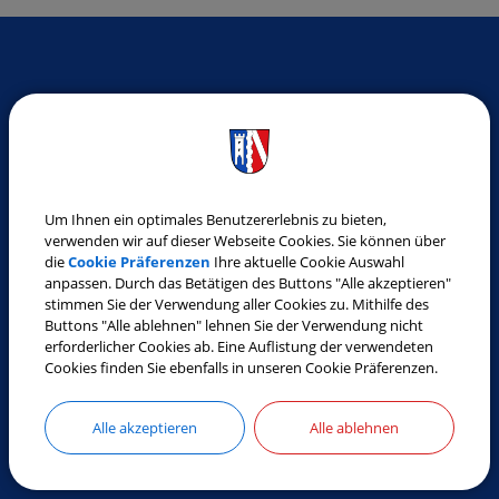
SO ERREICHEN SIE UNS
Gemeinde Laberweinting
Landshuter Straße 32
84082 Laberweinting
Um Ihnen ein optimales Benutzererlebnis zu bieten,
Tel.:
08772 9619-0
verwenden wir auf dieser Webseite Cookies. Sie können über
die
Cookie Präferenzen
Ihre aktuelle Cookie Auswahl
Fax:
08772 9619-30
anpassen. Durch das Betätigen des Buttons "Alle akzeptieren"
E-Mail:
gemeinde@laberweinting.de
stimmen Sie der Verwendung aller Cookies zu. Mithilfe des
Buttons "Alle ablehnen" lehnen Sie der Verwendung nicht
Web:
www.laberweinting.de
erforderlicher Cookies ab. Eine Auflistung der verwendeten
Cookies finden Sie ebenfalls in unseren Cookie Präferenzen.
ÖFFNUNGSZEITEN
Alle akzeptieren
Alle ablehnen
Montag