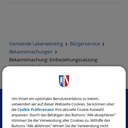
Gemeinde Laberweinting
Bürgerservice
Bekanntmachungen
Bekanntmachung: Einbeziehungssatzung
Habelsbach, Grundstücke Knott und Alzinger,
Abwägungs-, …
Um Ihnen ein optimales Benutzererlebnis zu bieten,
verwenden wir auf dieser Webseite Cookies. Sie können über
die
Cookie Präferenzen
Ihre aktuelle Cookie Auswahl
SO ERREICHEN SIE UNS
anpassen. Durch das Betätigen des Buttons "Alle akzeptieren"
stimmen Sie der Verwendung aller Cookies zu. Mithilfe des
Gemeinde Laberweinting
Buttons "Alle ablehnen" lehnen Sie der Verwendung nicht