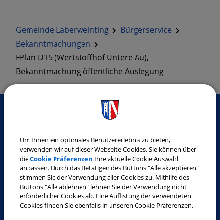
Gemeinde Laberweinting
Bürgerservice
Bekanntmachungen
FPlan D15 (Wertstoffhof Untere Au),
Bekanntmachung öffentliche Auslegung
SO ERREICHEN SIE UNS
Um Ihnen ein optimales Benutzererlebnis zu bieten,
verwenden wir auf dieser Webseite Cookies. Sie können über
Gemeinde Laberweinting
die
Cookie Präferenzen
Ihre aktuelle Cookie Auswahl
Landshuter Straße 32
anpassen. Durch das Betätigen des Buttons "Alle akzeptieren"
stimmen Sie der Verwendung aller Cookies zu. Mithilfe des
84082 Laberweinting
Buttons "Alle ablehnen" lehnen Sie der Verwendung nicht
Tel.:
08772 9619-0
erforderlicher Cookies ab. Eine Auflistung der verwendeten
Cookies finden Sie ebenfalls in unseren Cookie Präferenzen.
Fax:
08772 9619-30