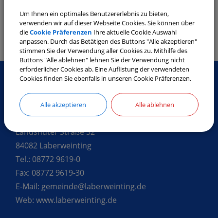
Aktuelles
Um Ihnen ein optimales Benutzererlebnis zu bieten,
verwenden wir auf dieser Webseite Cookies. Sie können über
Informationen zur Landrats-Stichwahl am
die
Cookie Präferenzen
Ihre aktuelle Cookie Auswahl
22.03.2026
anpassen. Durch das Betätigen des Buttons "Alle akzeptieren"
stimmen Sie der Verwendung aller Cookies zu. Mithilfe des
Buttons "Alle ablehnen" lehnen Sie der Verwendung nicht
erforderlicher Cookies ab. Eine Auflistung der verwendeten
Cookies finden Sie ebenfalls in unseren Cookie Präferenzen.
SO ERREICHEN SIE UNS
Alle akzeptieren
Alle ablehnen
Gemeinde Laberweinting
Landshuter Straße 32
84082 Laberweinting
Tel.:
08772 9619-0
Fax:
08772 9619-30
E-Mail:
gemeinde@laberweinting.de
Web:
www.laberweinting.de