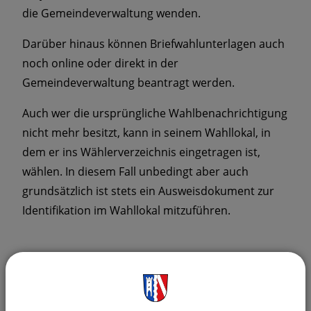
die Gemeindeverwaltung wenden.
Darüber hinaus können Briefwahlunterlagen auch
noch online oder direkt in der
Gemeindeverwaltung beantragt werden.
Auch wer die ursprüngliche Wahlbenachrichtigung
nicht mehr besitzt, kann in seinem Wahllokal, in
dem er ins Wählerverzeichnis eingetragen ist,
wählen. In diesem Fall unbedingt aber auch
grundsätzlich ist stets ein Ausweisdokument zur
Identifikation im Wahllokal mitzuführen.
Gemeinde Laberweinting
Ortsinformationen