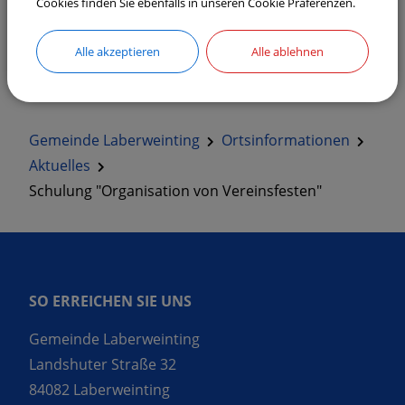
Cookies finden Sie ebenfalls in unseren Cookie Präferenzen.
ehrenamt@landkreis-straubing-bogen.de
.
Alle akzeptieren
Alle ablehnen
Gemeinde Laberweinting
Ortsinformationen
Aktuelles
Schulung "Organisation von Vereinsfesten"
SO ERREICHEN SIE UNS
Gemeinde Laberweinting
Landshuter Straße 32
84082 Laberweinting