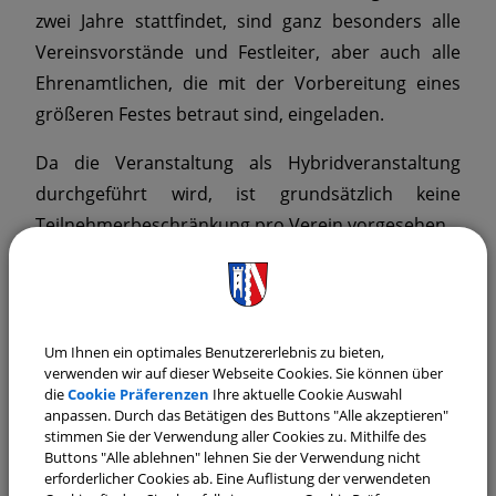
zwei Jahre stattfindet, sind ganz besonders alle
Vereinsvorstände und Festleiter, aber auch alle
Ehrenamtlichen, die mit der Vorbereitung eines
größeren Festes betraut sind, eingeladen.
Da die Veranstaltung als Hybridveranstaltung
durchgeführt wird, ist grundsätzlich keine
Teilnehmerbeschränkung pro Verein vorgesehen.
Anmeldung bitte bis spätestens 19. Februar 2026
unter:
Anmeldung zur Vereinsschulung
Um Ihnen ein optimales Benutzererlebnis zu bieten,
verwenden wir auf dieser Webseite Cookies. Sie können über
die
Cookie Präferenzen
Ihre aktuelle Cookie Auswahl
anpassen. Durch das Betätigen des Buttons "Alle akzeptieren"
stimmen Sie der Verwendung aller Cookies zu. Mithilfe des
Rückfragen richten Sie bitte an den „Treffpunkt
Buttons "Alle ablehnen" lehnen Sie der Verwendung nicht
erforderlicher Cookies ab. Eine Auflistung der verwendeten
Ehrenamt“ Gertraud Seifert, Tel. 09421/973-380,