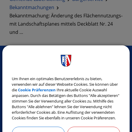
Bekanntmachungen
Bekanntmachung: Änderung des Flächennutzungs-
mit Landschaftsplanes mittels Deckblatt Nr. 24
und …
SO ERREICHEN SIE UNS
Um Ihnen ein optimales Benutzererlebnis zu bieten,
Gemeinde Laberweinting
verwenden wir auf dieser Webseite Cookies. Sie können über
Landshuter Straße 32
die
Cookie Präferenzen
Ihre aktuelle Cookie Auswahl
anpassen. Durch das Betätigen des Buttons "Alle akzeptieren"
84082 Laberweinting
stimmen Sie der Verwendung aller Cookies zu. Mithilfe des
Tel.:
08772 9619-0
Buttons "Alle ablehnen" lehnen Sie der Verwendung nicht
erforderlicher Cookies ab. Eine Auflistung der verwendeten
Fax:
08772 9619-30
Cookies finden Sie ebenfalls in unseren Cookie Präferenzen.
E-Mail:
gemeinde@laberweinting.de
Web:
www.laberweinting.de