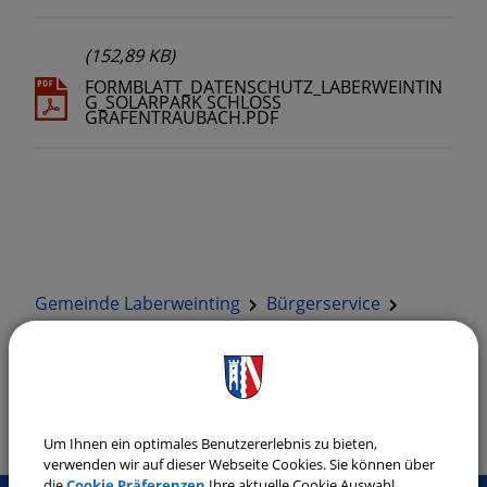
(152,89 KB)
FORMBLATT_DATENSCHUTZ_LABERWEINTIN
G_SOLARPARK SCHLOSS
GRAFENTRAUBACH.PDF
Gemeinde Laberweinting
Bürgerservice
Bekanntmachungen
Bekanntmachung; Aufstellung des
vorhabenbezogenen Bebauungs- mit
Grünordnungsplanes "SO Solarpark S…
Um Ihnen ein optimales Benutzererlebnis zu bieten,
verwenden wir auf dieser Webseite Cookies. Sie können über
die
Cookie Präferenzen
Ihre aktuelle Cookie Auswahl