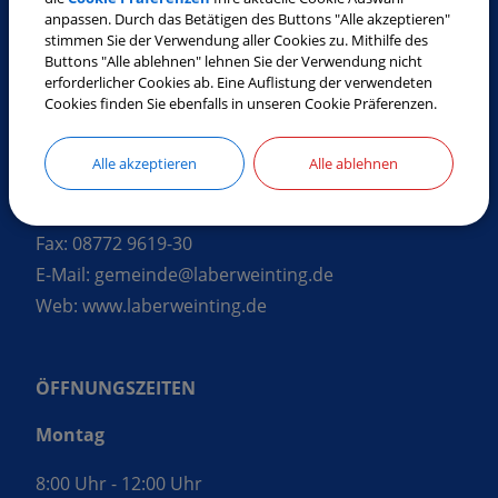
anpassen. Durch das Betätigen des Buttons "Alle akzeptieren"
stimmen Sie der Verwendung aller Cookies zu. Mithilfe des
Buttons "Alle ablehnen" lehnen Sie der Verwendung nicht
SO ERREICHEN SIE UNS
erforderlicher Cookies ab. Eine Auflistung der verwendeten
Cookies finden Sie ebenfalls in unseren Cookie Präferenzen.
Gemeinde Laberweinting
Landshuter Straße 32
Alle akzeptieren
Alle ablehnen
84082 Laberweinting
Tel.:
08772 9619-0
Fax:
08772 9619-30
E-Mail:
gemeinde@laberweinting.de
Web:
www.laberweinting.de
ÖFFNUNGSZEITEN
Montag
8:00 Uhr - 12:00 Uhr